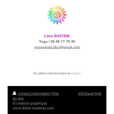
Lilou BASTIDE
Yoga / 06 85 77 79 35
yogananda.lilou@gmail.com
Ou utilisez notre formulaire de
contact.
Version imprimable
|
Plan
Affichage Web
du site
© création graphique:
www.didier-mulleras.com