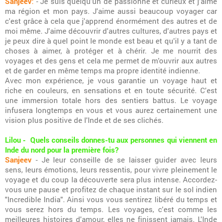
Sanjeev
:
- Je suis quelqu'un de passionné et curieux et j'aime
ma région et mon pays. J'aime aussi beaucoup voyager car
c'est grâce à cela que j'apprend énormément des autres et de
moi même. J'aime découvrir d'autres cultures, d'autres pays et
je peux dire à quel point le monde est beau et qu'il y a tant de
choses à aimer, à protéger et à chérir. Je me nourrit des
voyages et des gens et cela me permet de m'ouvrir aux autres
et de garder en même temps ma propre identité indienne.
Avec mon expérience, je vous garantie un voyage haut et
riche en couleurs, en sensations et en toute sécurité. C'est
une immersion totale hors des sentiers battus. Le voyage
infusera longtemps en vous et vous aurez certainement une
vision plus positive de l'Inde et de ses clichés.
Lilou - Quels conseils donnes-tu aux personnes qui viennent en
Inde du nord pour la première fois?
Sanjeev
- Je leur conseille de se laisser guider avec leurs
sens, leurs émotions, leurs ressentis, pour vivre pleinement le
voyage et du coup la découverte sera plus intense. Accordez-
vous une pause et profitez de chaque instant sur le sol indien
"Incredible India". Ainsi vous vous sentirez libéré du temps et
vous serez hors du temps. Les voyages, c'est comme les
meilleures histoires d'amour, elles ne finissent jamais. L'Inde