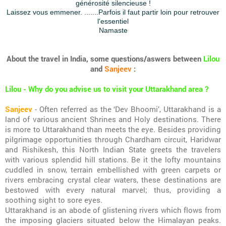
générosité silencieuse !
Laissez vous emmener. .......Parfois il faut partir loin pour retrouver
l'essentiel
Namaste
About the travel in India, some questions/aswers between
Lilou
and
Sanjeev
:
Lilou - Why do you advise us to visit your Uttarakhand area ?
Sanjeev
- Often referred as the ‘Dev Bhoomi’, Uttarakhand is a
land of various ancient Shrines and Holy destinations. There
is more to Uttarakhand than meets the eye. Besides providing
pilgrimage opportunities through Chardham circuit, Haridwar
and Rishikesh, this North Indian State greets the travelers
with various splendid hill stations. Be it the lofty mountains
cuddled in snow, terrain embellished with green carpets or
rivers embracing crystal clear waters, these destinations are
bestowed with every natural marvel; thus, providing a
soothing sight to sore eyes.
Uttarakhand is an abode of glistening rivers which flows from
the imposing glaciers situated below the Himalayan peaks.