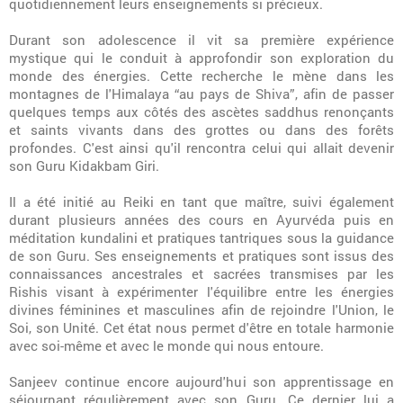
quotidiennement leurs enseignements si précieux.
Durant son adolescence il vit sa première expérience
mystique qui le conduit à approfondir son exploration du
monde des énergies. Cette recherche le mène dans les
montagnes de l'Himalaya “au pays de Shiva”, afin de passer
quelques temps aux côtés des ascètes saddhus renonçants
et saints vivants dans des grottes ou dans des forêts
profondes. C'est ainsi qu'il rencontra celui qui allait devenir
son Guru Kidakbam Giri.
Il a été initié au Reiki en tant que maître, suivi également
durant plusieurs années des cours en Ayurvéda puis en
méditation kundalini et pratiques tantriques sous la guidance
de son Guru. Ses enseignements et pratiques sont issus des
connaissances ancestrales et sacrées transmises par les
Rishis visant à expérimenter l'équilibre entre les énergies
divines féminines et masculines afin de rejoindre l'Union, le
Soi, son Unité. Cet état nous permet d'être en totale harmonie
avec soi-même et avec le monde qui nous entoure.
Sanjeev continue encore aujourd'hui son apprentissage en
séjournant régulièrement avec son Guru. Ce dernier lui a