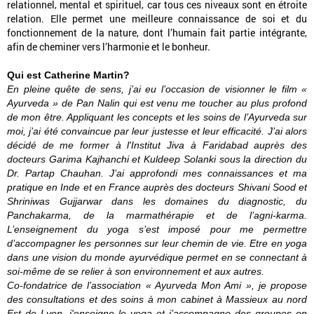
relationnel, mental et spirituel, car tous ces niveaux sont en étroite
relation. Elle permet une meilleure connaissance de soi et du
fonctionnement de la nature, dont l’humain fait partie intégrante,
afin de cheminer vers l’harmonie et le bonheur.
Qui est Catherine Martin?
En pleine quête de sens, j’ai eu l’occasion de visionner le film «
Ayurveda » de Pan Nalin qui est venu me toucher au plus profond
de mon être. Appliquant les concepts et les soins de l’Ayurveda sur
moi, j’ai été convaincue par leur justesse et leur efficacité. J’ai alors
décidé de me former à l'Institut Jiva à Faridabad auprès des
docteurs Garima Kajhanchi et Kuldeep Solanki sous la direction du
Dr. Partap Chauhan. J’ai approfondi mes connaissances et ma
pratique en Inde et en France auprès des docteurs Shivani Sood et
Shriniwas Gujjarwar dans les domaines du diagnostic, du
Panchakarma, de la marmathérapie et de l’agni-karma.
L’enseignement du yoga s’est imposé pour me permettre
d’accompagner les personnes sur leur chemin de vie. Etre en yoga
dans une vision du monde ayurvédique permet en se connectant à
soi-même de se relier à son environnement et aux autres.
Co-fondatrice de l’association « Ayurveda Mon Ami », je propose
des consultations et des soins à mon cabinet à Massieux au nord
Est de Lyon, j'enseigne le yoga et j’accompagne des groupes en